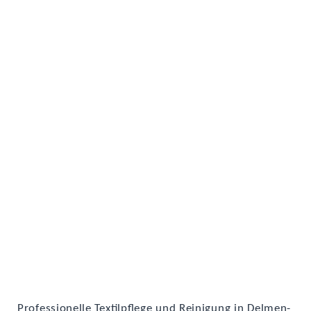
Pro­fes­sio­nel­le Tex­til­pfle­ge und Rei­ni­gung in Del­men­