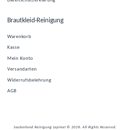
Daten­schutz­er­klä­rung
Braut­kleid-Rei­ni­gung
Waren­korb
Kas­se
Mein Kon­to
Ver­sand­ar­ten
Wider­rufs­be­leh­rung
AGB
Sauberland Reinigung Lepinat © 2026. All Rights Reserved.