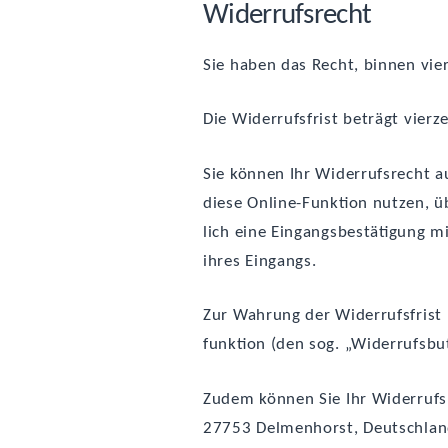
Wider­rufs­recht
Sie haben das Recht, bin­nen vie
Die Wider­rufs­frist beträgt vie
Sie kön­nen Ihr Wider­rufs­recht
die­se Online-Funk­ti­on nut­zen, 
lich eine Ein­gangs­be­stä­ti­gung
ihres Eingangs.
Zur Wah­rung der Wider­rufs­frist r
funk­ti­on (den sog. „Wider­rufs­bu
Zudem kön­nen Sie Ihr Wider­rufs­r
27753 Del­men­horst, Deutsch­lan