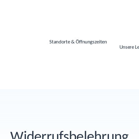
Stand­or­te & Öffnungszeiten
Unse­re L
Wider­rufs­be­leh­rung