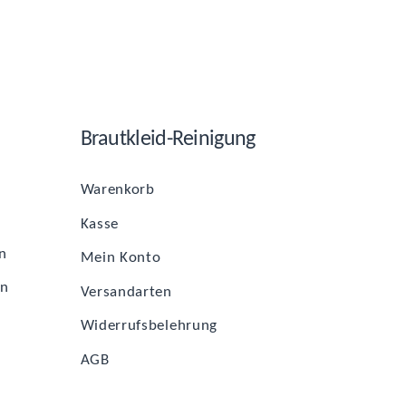
Braut­kleid-Rei­ni­gung
Waren­korb
Kas­se
n
Mein Kon­to
en
Ver­sand­ar­ten
Wider­rufs­be­leh­rung
AGB