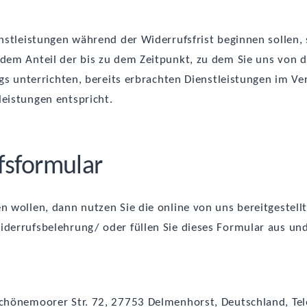
st­leis­tun­gen wäh­rend der Wider­rufs­frist begin­nen sol­le
r dem Anteil der bis zu dem Zeit­punkt, zu dem Sie uns von 
trags unter­rich­ten, bereits erbrach­ten Dienst­leis­tun­gen im
­leis­tun­gen entspricht.
­for­mu­lar
n wol­len, dann nut­zen Sie die online von uns bereit­ge­stell­t
errufsbelehrung/ oder fül­len Sie die­ses For­mu­lar aus und
, Schö­ne­moorer Str. 72, 27753 Del­men­horst, Deutsch­land, 