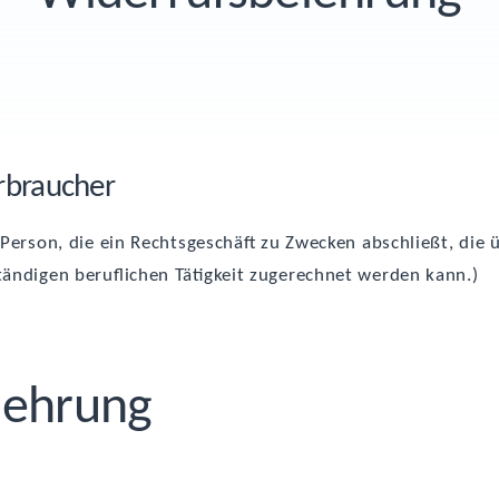
erbraucher
he Per­son, die ein Rechts­ge­schäft zu Zwe­cken abschließt, die
än­di­gen beruf­li­chen Tätig­keit zuge­rech­net wer­den kann.)
leh­rung