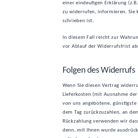
einer ein­deu­ti­gen Erklä­rung (z.
zu wider­ru­fen, infor­mie­ren. Sie
schrie­ben ist.
In die­sem Fall reicht zur Wah­run
vor Ablauf der Wider­rufs­frist a
Fol­gen des Widerrufs
Wenn Sie die­sen Ver­trag wider­ru
Lie­fer­kos­ten (mit Aus­nah­me der
von uns ange­bo­te­ne, güns­tigs­t
dem Tag zurück­zu­zah­len, an dem 
Rück­zah­lung ver­wen­den wir das­s
denn, mit Ihnen wur­de aus­drück­