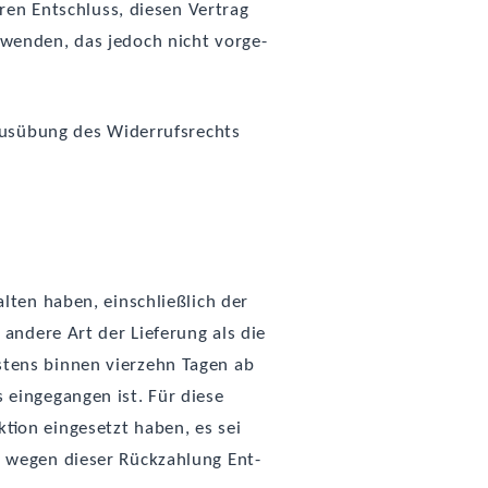
ren Ent­schluss, die­sen Ver­trag
r­wen­den, das jedoch nicht vor­ge­
Aus­übung des Wider­rufs­rechts
­ten haben, ein­schließ­lich der
 ande­re Art der Lie­fe­rung als die
es­tens bin­nen vier­zehn Tagen ab
ein­ge­gan­gen ist. Für die­se
­ti­on ein­ge­setzt haben, es sei
n wegen die­ser Rück­zah­lung Ent­