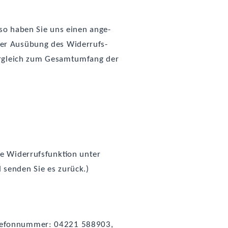
n, so haben Sie uns einen ange­
der Aus­übung des Wider­rufs­
 Ver­gleich zum Gesamt­um­fang der
e Wider­rufs­funk­ti­on unter
 sen­den Sie es zurück.)
Tele­fon­num­mer: 04221 588903,