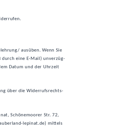
iderrufen.
belehrung/ aus­üben. Wenn Sie
zB durch eine E‑Mail) unver­züg­
ie dem Datum und der Uhr­zeit
rung über die Wider­rufs­rechts­
­nat, Schö­ne­moorer Str. 72,
uberland-lepinat.de) mit­tels