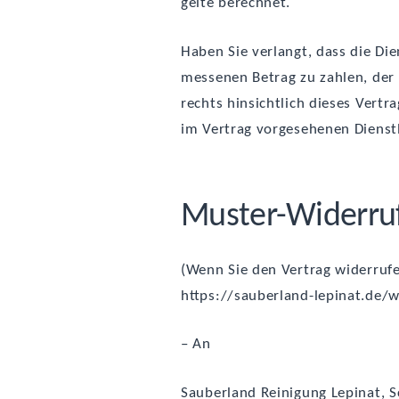
gel­te berechnet.
Haben Sie ver­langt, dass die Dien
mes­se­nen Betrag zu zah­len, de
rechts hin­sicht­lich die­ses Ver­
im Ver­trag vor­ge­se­he­nen Dienst
Mus­ter-Wider­rufs
(Wenn Sie den Ver­trag wider­ru­fe
https://sauberland-lepinat.de/wid
– An
Sau­ber­land Rei­ni­gung Lepi­nat