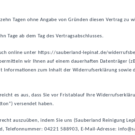
r­zehn Tagen ohne Anga­be von Grün­den die­sen Ver­trag zu w
r­zehn Tage ab dem Tag des Vertragsabschlusses.
 auch online unter https://sauberland-lepinat.de/widerrufs
über­mit­teln wir Ihnen auf einem dau­er­haf­ten Daten­trä­ger (
 mit Infor­ma­tio­nen zum Inhalt der Wider­rufs­er­klä­rung sow
eicht es aus, dass Sie vor Frist­ab­lauf Ihre Wider­rufs­er­klä­
t­ton“) ver­sen­det haben.
echt aus­zu­üben, indem Sie uns (Sau­ber­land Rei­ni­gung Lepi
d, Tele­fon­num­mer: 04221 588903, E‑Mail-Adres­se: info@sa