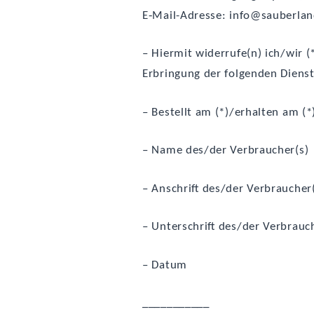
E‑Mail-Adres­se: info@sauberlan
– Hier­mit widerrufe(n) ich/wir (
Erbrin­gung der fol­gen­den Dienst
– Bestellt am (*)/erhalten am (*
– Name des/der Verbraucher(s)
– Anschrift des/der Verbraucher
– Unter­schrift des/der Verbrauch
– Datum
___________