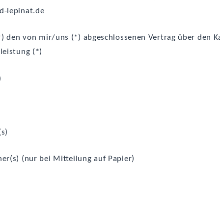
d-lepinat.de
*) den von mir/uns (*) abge­schlos­se­nen Ver­trag über den K
leistung (*)
)
(s)
er(s) (nur bei Mit­tei­lung auf Papier)