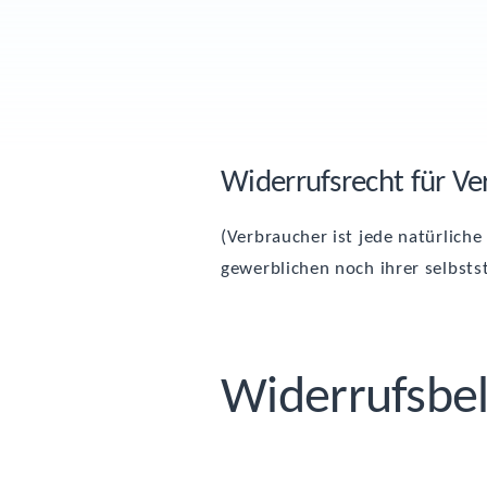
Wider­rufs­recht für V
(Ver­brau­cher ist jede natür­li­c
gewerb­li­chen noch ihrer selbst­st
Wider­rufs­be­