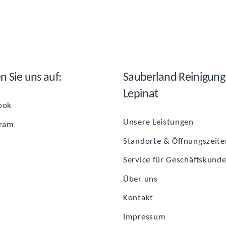
en Sie uns auf:
Sau­ber­land Rei­ni­gung
Lepinat
ook
Unse­re Leistungen
gram
Stand­or­te & Öffnungszeite
Ser­vice für Geschäftskund
Über uns
Kon­takt
Impres­sum