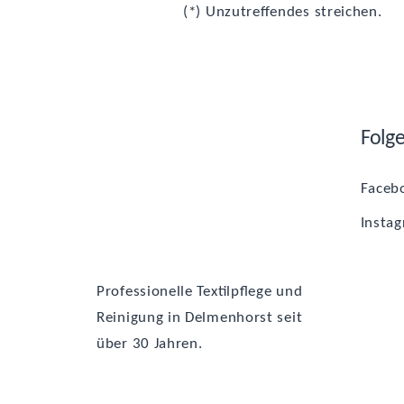
(*) Unzu­tref­fen­des streichen.
Fol­g
Face­b
Insta­
Pro­fes­sio­nel­le Tex­til­pfle­ge und
Rei­ni­gung in Del­men­horst seit
über 30 Jahren.