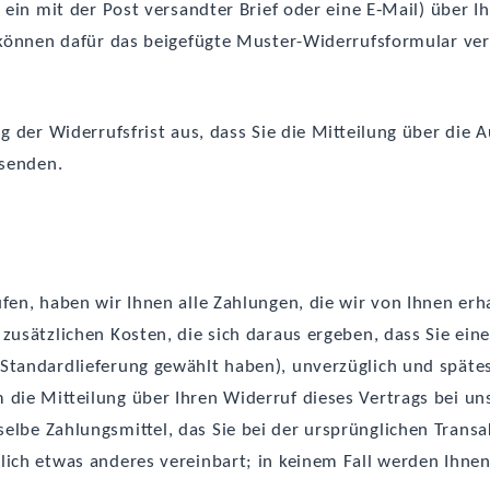
B. ein mit der Post ver­sand­ter Brief oder eine E‑Mail) über Ih
 kön­nen dafür das bei­gefüg­te Mus­ter-Wider­rufs­for­mu­lar ve
g der Wider­rufs­frist aus, dass Sie die Mit­tei­lung über die 
bsenden.
­fen, haben wir Ihnen alle Zah­lun­gen, die wir von Ihnen erhal
 zusätz­li­chen Kos­ten, die sich dar­aus erge­ben, dass Sie eine
e Stan­dard­lie­fe­rung gewählt haben), unver­züg­lich und spä­t
die Mit­tei­lung über Ihren Wider­ruf die­ses Ver­trags bei uns 
el­be Zah­lungs­mit­tel, das Sie bei der ursprüng­li­chen Trans­ak
lich etwas ande­res ver­ein­bart; in kei­nem Fall wer­den Ihne